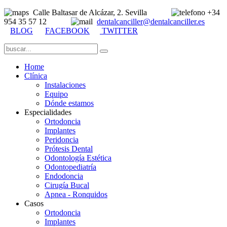
Calle Baltasar de Alcázar, 2. Sevilla
+34
954 35 57 12
dentalcanciller@dentalcanciller.es
BLOG
FACEBOOK
TWITTER
Home
Clínica
Instalaciones
Equipo
Dónde estamos
Especialidades
Ortodoncia
Implantes
Peridoncia
Prótesis Dental
Odontología Estética
Odontopediatría
Endodoncia
Cirugía Bucal
Apnea - Ronquidos
Casos
Ortodoncia
Implantes